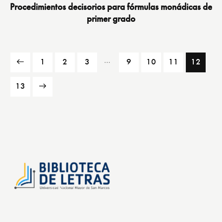
Procedimientos decisorios para fórmulas monádicas de
primer grado
…
1
2
3
9
10
11
12
13