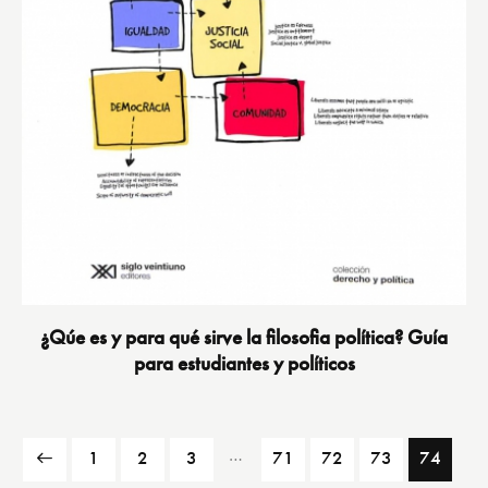
¿Qúe es y para qué sirve la filosofia política? Guía
para estudiantes y políticos
…
1
2
3
71
72
73
74